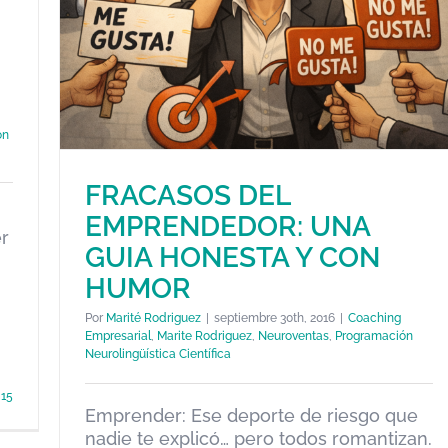
ón
FRACASOS DEL
EMPRENDEDOR: UNA
er
GUIA HONESTA Y CON
HUMOR
Por
Marité Rodriguez
|
septiembre 30th, 2016
|
Coaching
FRACASOS DEL EMPRENDEDOR:
Empresarial
,
Marite Rodriguez
,
Neuroventas
,
Programación
UNA GUIA HONESTA Y CON
Neurolingüística Científica
HUMOR
15
Coaching Empresarial
Marite Rodriguez
Neuroventas
Emprender: Ese deporte de riesgo que
Programación Neurolingüística Científica
nadie te explicó… pero todos romantizan.