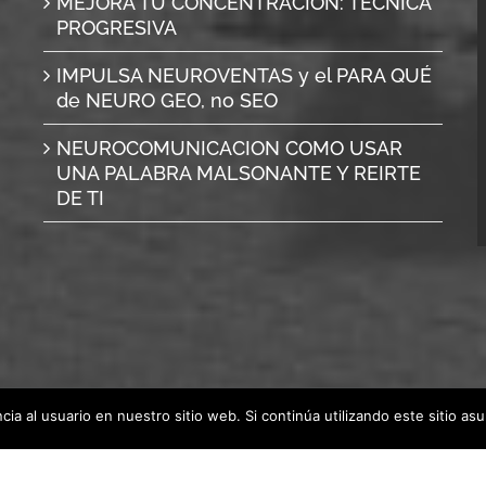
MEJORA TU CONCENTRACION: TÉCNICA
PROGRESIVA
IMPULSA NEUROVENTAS y el PARA QUÉ
de NEURO GEO, no SEO
NEUROCOMUNICACION COMO USAR
UNA PALABRA MALSONANTE Y REIRTE
DE TI
ia al usuario en nuestro sitio web. Si continúa utilizando este sitio a
eservados. |
l
|
Política de Cookies
uropa.com