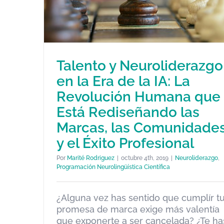
Talento y Neuroliderazgo
en la Era de la IA: La
Talento y Neuroliderazgo en la
Revolución Humana que
Era de la IA: La Revolución
Está Rediseñando las
Humana que Está Rediseñando
Marcas, las Comunidade
las Marcas, las Comunidades y
y el Éxito Profesional
el Éxito Profesional
Neuroliderazgo
Programación Neurolingüística Científica
Por
Marité Rodriguez
|
octubre 4th, 2019
|
Neuroliderazgo
,
Programación Neurolingüística Científica
¿Alguna vez has sentido que cumplír t
promesa de marca exige más valentía
que exponerte a ser cancelada? ¿Te ha