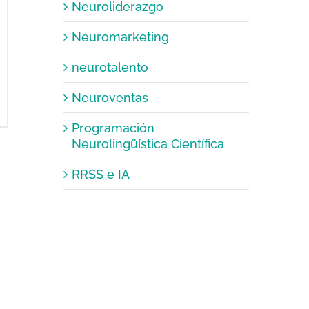
Neuroliderazgo
Neuromarketing
neurotalento
Neuroventas
Programación
Neurolingüística Científica
RRSS e IA