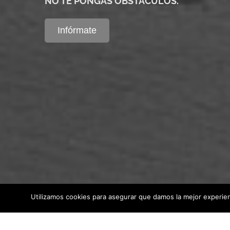
NO TE PONGAS OBSTÁCULOS.
Infórmate
Utilizamos cookies para asegurar que damos la mejor experienc
© Copyright
2026 TERCoaching Europa | Todos los derechos r
Terminos y Condiciones |
Política de Privacidad
|
Aviso lega
hola@tercoachingeuropa.com | mariterodriguez@tercoachinge