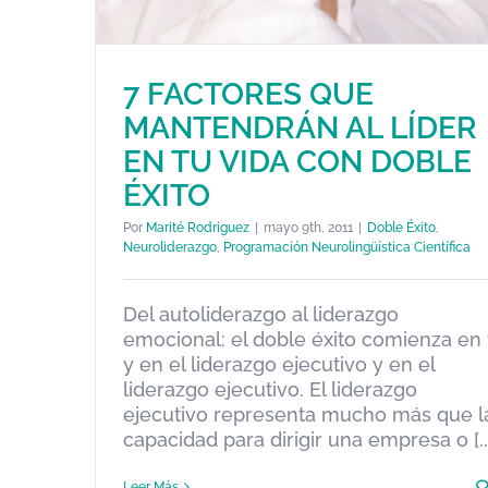
7 FACTORES QUE
MANTENDRÁN AL LÍDER
EN TU VIDA CON DOBLE
ÉXITO
Por
Marité Rodriguez
|
mayo 9th, 2011
|
Doble Éxito
,
Neuroliderazgo
,
Programación Neurolingüística Científica
7 FACTORES QUE
MANTENDRÁN AL LÍDER EN T
Del autoliderazgo al liderazgo
VIDA CON DOBLE ÉXITO
emocional: el doble éxito comienza en 
y en el liderazgo ejecutivo y en el
Doble Éxito
Neuroliderazgo
Programación Neurolingüístic
liderazgo ejecutivo. El liderazgo
Científica
ejecutivo representa mucho más que l
capacidad para dirigir una empresa o [..
Leer Más