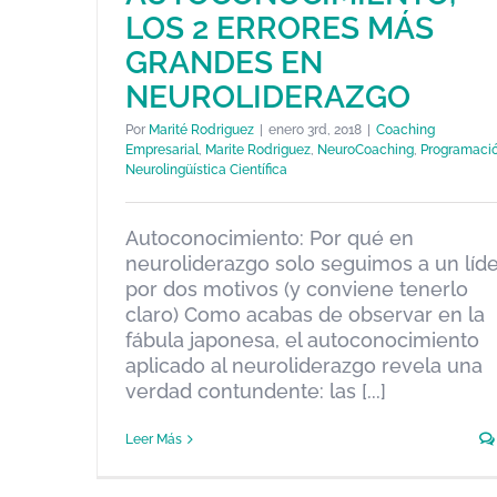
LOS 2 ERRORES MÁS
AUTOCONOCIMIENTO, LOS 2
GRANDES EN
ERRORES MÁS GRANDES EN
NEUROLIDERAZGO
NEUROLIDERAZGO
Por
Marité Rodriguez
|
enero 3rd, 2018
|
Coaching
Coaching Empresarial
Marite Rodriguez
NeuroCoaching
Empresarial
,
Marite Rodriguez
,
NeuroCoaching
,
Programaci
Programación Neurolingüística Científica
Neurolingüística Científica
Autoconocimiento: Por qué en
neuroliderazgo solo seguimos a un líd
por dos motivos (y conviene tenerlo
claro) Como acabas de observar en la
fábula japonesa, el autoconocimiento
aplicado al neuroliderazgo revela una
verdad contundente: las [...]
Leer Más