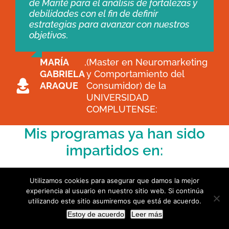
de Marité para el análisis de fortalezas y
de las mismas”.
COMPLUTENSE:
debilidades con el fin de definir
estrategias para avanzar con nuestros
STEFANÍA
,
(Máster Neuromarketing y
objetivos.
ANTUNES
Comportamiento del
Conswumidor) de la
MARÍA
,
(Master en Neuromarketing
UNIVERSIDAD
GABRIELA
y Comportamiento del
COMPLUTENSE
ARAQUE
Consumidor) de la
UNIVERSIDAD
COMPLUTENSE:
Mis programas ya han sido
impartidos en:
Utilizamos cookies para asegurar que damos la mejor
experiencia al usuario en nuestro sitio web. Si continúa
utilizando este sitio asumiremos que está de acuerdo.
Estoy de acuerdo
Leer más