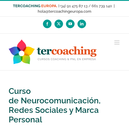
Saltar
TERCOACHING
EUROPA.
(+34) 91 475 87 13 / 661 739 140
|
al
hola@tercoachingeuropa.com
contenido
Facebook
X
YouTube
LinkedIn
Curso
de Neurocomunicación,
Redes Sociales y Marca
Personal