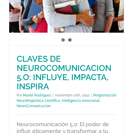
CLAVES DE
CLAVES DE
NEUROCOMUNICACION
NEUROCOMUNICACION 5.O:
5.O: INFLUYE, IMPACTA,
INFLUYE, IMPACTA, INSPIRA
INSPIRA
Programación Neurolingüística Científica
Inteligencia
emocional
NeuroComunicacion
Por
Marité Rodriguez
|
noviembre 10th, 2022
|
Programación
Neurolingüística Científica
,
Inteligencia emocional
,
NeuroComunicacion
Neurocomunicación 5.0: El poder de
influir éticamente y transformar a tu