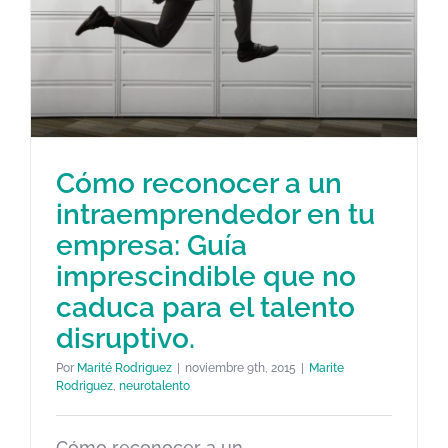
Cómo reconocer a un
intraemprendedor en tu
Cómo reconocer a un
empresa: Guía
intraemprendedor en tu
imprescindible que no
empresa: Guía imprescindible
caduca para el talento
que no caduca para el talento
disruptivo.
disruptivo.
Por
Marité Rodriguez
|
noviembre 9th, 2015
|
Marite
Marite Rodriguez
neurotalento
Rodriguez
,
neurotalento
Cómo reconocer a un