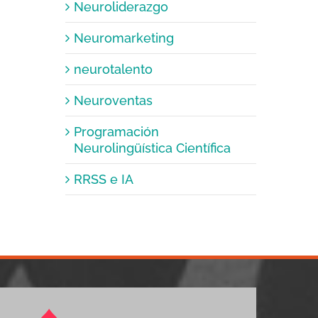
Neuroliderazgo
Neuromarketing
neurotalento
Neuroventas
Programación
Neurolingüística Científica
RRSS e IA