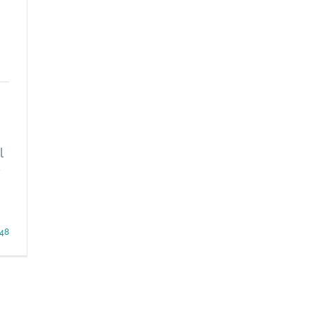
l
o
48