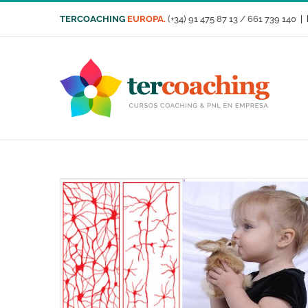
Saltar
TERCOACHING
EUROPA.
(+34) 91 475 87 13 / 661 739 140
|
al
contenido