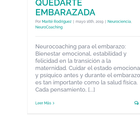
QUEDARTE
NEUROCOACHING Y
EMBARAZADA
NEUROCIENCIA ELIMINAN TUS
PREOCUPACIONES PARA
Por
Marité Rodriguez
|
mayo 16th, 2019
|
Neurociencia
,
QUEDARTE EMBARAZADA
NeuroCoaching
Neurociencia
NeuroCoaching
Neurocoaching para el embarazo:
Bienestar emocional, estabilidad y
felicidad en la transición a la
maternidad. Cuidar el estado emociona
y psíquico antes y durante el embaraz
es tan importante como la salud física.
Cada pensamiento, [...]
Leer Más