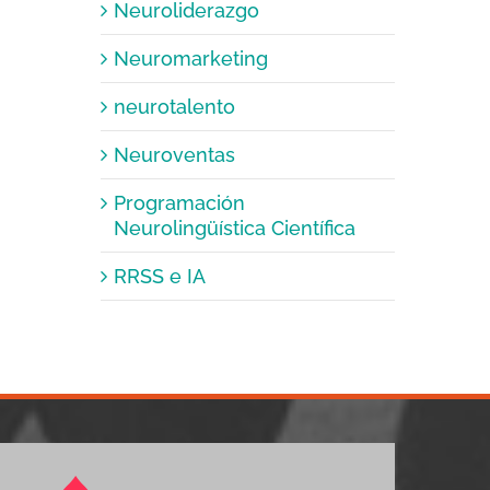
Neuroliderazgo
Neuromarketing
neurotalento
Neuroventas
Programación
Neurolingüística Científica
RRSS e IA