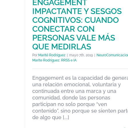
ENGAGEMENT
IMPACTANTE Y SESGOS
COGNITIVOS: CUANDO
CONECTAR CON
PERSONAS VALE MÁS
QUE MEDIRLAS
Por
Marité Rodriguez
|
mayo 7th, 2019
|
NeuroComunicacio
Marite Rodriguez
,
RRSS e IA
ENGAGEMENT IMPACTANTE Y
SESGOS COGNITIVOS: CUAND
Engagement es la capacidad de gener
CONECTAR CON PERSONAS
una relación emocional, voluntaria y
VALE MÁS QUE MEDIRLAS
continuada entre una marca y una
NeuroComunicacion
Marite Rodriguez
RRSS e IA
comunidad, donde las personas
participan no solo porque “ven
contenido”, sino porque se sienten par
de algo que [...]