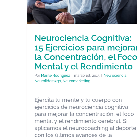
Neurociencia Cognitiva:
15 Ejercicios para mejora
la Concentración, el Foc
Neurociencia Cognitiva: 15
Ejercicios para mejorar la
Mental y el Rendimiento
Concentración, el Foco Mental 
Por
Marité Rodriguez
|
marzo 1st, 2015
|
Neurociencia
,
el Rendimiento
Neuroliderazgo
,
Neuromarketing
Neurociencia
Neuroliderazgo
Neuromarketing
Ejercita tu mente y tu cuerpo con
ejercicios de neurociencia cognitiva
para mejorar la concentración, el foco
mental y el rendimiento cerebral. Si
aplicamos el neurocoaching al deporte
con los últimos avances de la