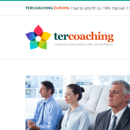
Saltar
TERCOACHING
EUROPA.
(+34) 91 475 87 13 / 661 739 140
|
al
contenido