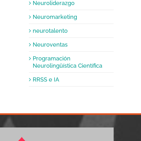
Neuroliderazgo
Neuromarketing
neurotalento
Neuroventas
Programación
Neurolingüística Científica
RRSS e IA