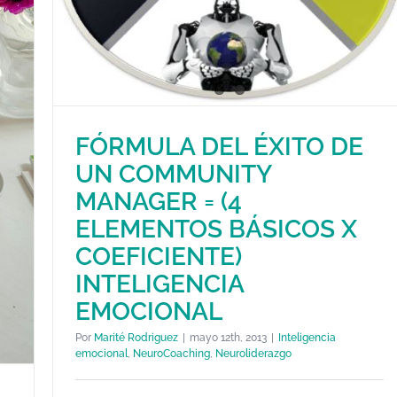
FÓRMULA DEL ÉXITO DE
FÓRMULA DEL ÉXITO DE UN
UN COMMUNITY
COMMUNITY MANAGER = (4
ELEMENTOS BÁSICOS X
MANAGER = (4
COEFICIENTE) INTELIGENCIA
ELEMENTOS BÁSICOS X
EMOCIONAL
COEFICIENTE)
Inteligencia emocional
NeuroCoaching
Neuroliderazgo
INTELIGENCIA
EMOCIONAL
Por
Marité Rodriguez
|
mayo 12th, 2013
|
Inteligencia
emocional
,
NeuroCoaching
,
Neuroliderazgo