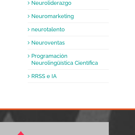
Neuroliderazgo
Neuromarketing
neurotalento
Neuroventas
Programación
Neurolingüística Científica
RRSS e IA