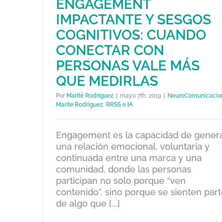
ENGAGEMENT
IMPACTANTE Y SESGOS
COGNITIVOS: CUANDO
CONECTAR CON
PERSONAS VALE MÁS
QUE MEDIRLAS
Por
Marité Rodriguez
|
mayo 7th, 2019
|
NeuroComunicacio
Marite Rodriguez
,
RRSS e IA
ENGAGEMENT IMPACTANTE Y
SESGOS COGNITIVOS: CUAND
Engagement es la capacidad de gener
CONECTAR CON PERSONAS
una relación emocional, voluntaria y
VALE MÁS QUE MEDIRLAS
continuada entre una marca y una
NeuroComunicacion
Marite Rodriguez
RRSS e IA
comunidad, donde las personas
participan no solo porque “ven
contenido”, sino porque se sienten par
de algo que [...]