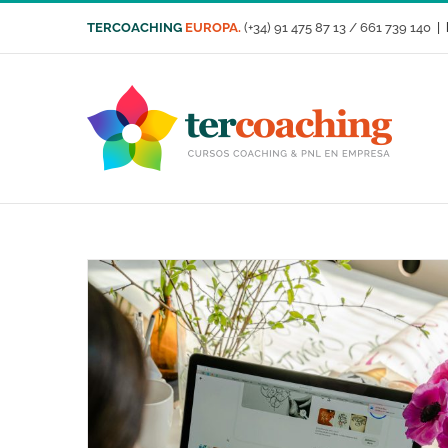
Saltar
TERCOACHING
EUROPA.
(+34) 91 475 87 13 / 661 739 140
|
al
contenido