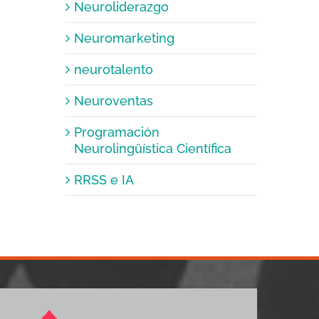
Neuroliderazgo
Neuromarketing
neurotalento
Neuroventas
Programación
Neurolingüística Científica
RRSS e IA