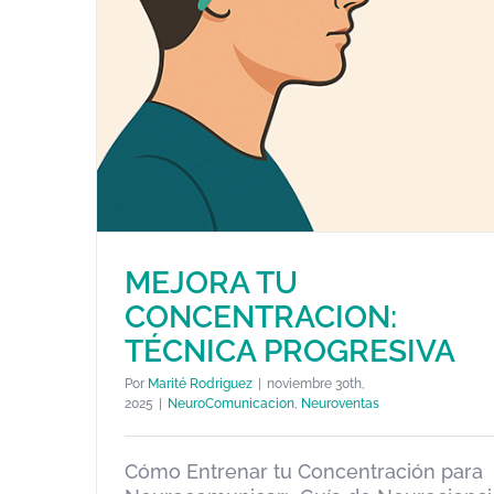
MEJORA TU
CONCENTRACION:
TÉCNICA PROGRESIVA
Por
Marité Rodriguez
|
noviembre 30th,
2025
|
NeuroComunicacion
,
Neuroventas
MEJORA TU CONCENTRACION
Cómo Entrenar tu Concentración para
TÉCNICA PROGRESIVA