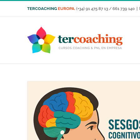
Saltar
TERCOACHING
EUROPA.
(+34) 91 475 87 13 / 661 739 140
|
al
contenido