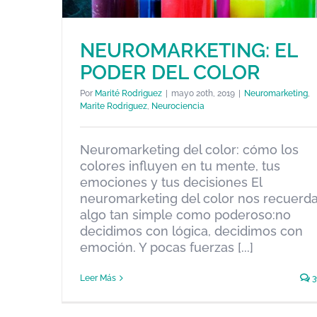
NEUROMARKETING: EL
PODER DEL COLOR
NEUROMARKETING: EL PODER
Por
Marité Rodriguez
|
mayo 20th, 2019
|
Neuromarketing
,
Marite Rodriguez
,
Neurociencia
DEL COLOR
Neuromarketing
Marite Rodriguez
Neurociencia
Neuromarketing del color: cómo los
colores influyen en tu mente, tus
emociones y tus decisiones El
neuromarketing del color nos recuerd
algo tan simple como poderoso:no
decidimos con lógica, decidimos con
emoción. Y pocas fuerzas [...]
Leer Más
3