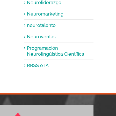
Neuroliderazgo
Neuromarketing
neurotalento
Neuroventas
Programación
Neurolingüística Científica
RRSS e IA