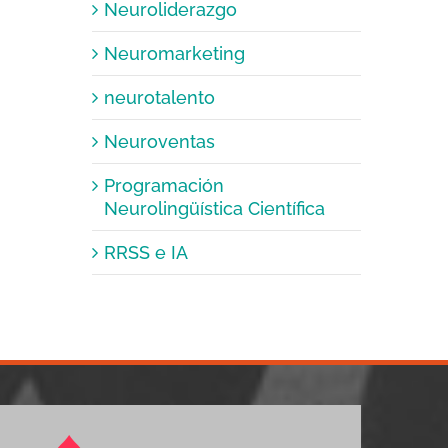
Neuroliderazgo
Neuromarketing
neurotalento
Neuroventas
Programación
Neurolingüística Científica
RRSS e IA