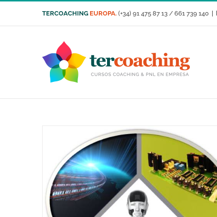
Saltar
TERCOACHING
EUROPA.
(+34) 91 475 87 13 / 661 739 140
|
al
contenido