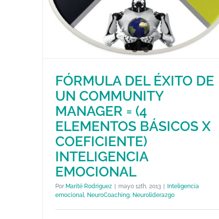
FÓRMULA DEL ÉXITO DE
FÓRMULA DEL ÉXITO DE UN
UN COMMUNITY
COMMUNITY MANAGER = (4
ELEMENTOS BÁSICOS X
MANAGER = (4
COEFICIENTE) INTELIGENCIA
ELEMENTOS BÁSICOS X
EMOCIONAL
COEFICIENTE)
Inteligencia emocional
NeuroCoaching
Neuroliderazgo
INTELIGENCIA
EMOCIONAL
Por
Marité Rodriguez
|
mayo 12th, 2013
|
Inteligencia
emocional
,
NeuroCoaching
,
Neuroliderazgo