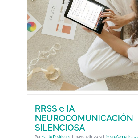
RRSS e IA
NEUROCOMUNICACIÓN
SILENCIOSA
Por
Marité Rodriguez
|
mayo 17th, 2019
|
NeuroComunicaci