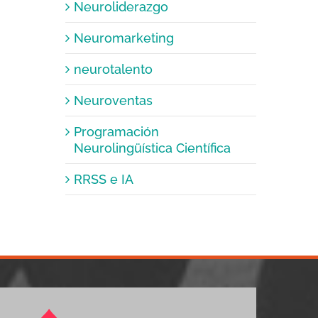
Neuroliderazgo
Neuromarketing
neurotalento
Neuroventas
Programación
Neurolingüística Científica
RRSS e IA