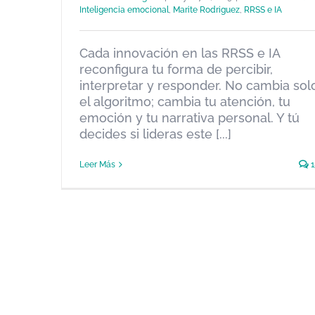
Inteligencia emocional
,
Marite Rodriguez
,
RRSS e IA
Cada innovación en las RRSS e IA
RRSS e IA
reconfigura tu forma de percibir,
NEUROCOMUNICACIÓN
interpretar y responder. No cambia sol
SILENCIOSA
el algoritmo; cambia tu atención, tu
NeuroComunicacion
Inteligencia emocional
Marite
emoción y tu narrativa personal. Y tú
Rodriguez
RRSS e IA
decides si lideras este [...]
Leer Más
1