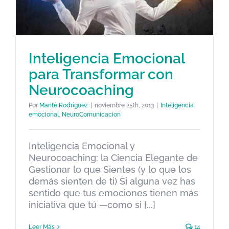
Inteligencia Emocional
para Transformar con
Inteligencia Emocional para
Neurocoaching
Transformar con
Por
Marité Rodriguez
|
noviembre 25th, 2013
|
Inteligencia
Neurocoaching
emocional
,
NeuroComunicacion
Inteligencia emocional
NeuroComunicacion
Inteligencia Emocional y
Neurocoaching: la Ciencia Elegante de
Gestionar lo que Sientes (y lo que los
demás sienten de ti) Si alguna vez has
sentido que tus emociones tienen más
iniciativa que tú —como si [...]
Leer Más
14