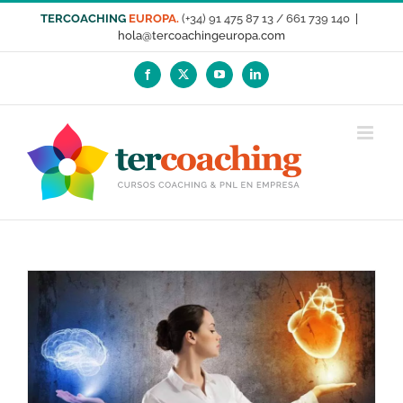
Saltar
TERCOACHING
EUROPA.
(+34) 91 475 87 13 / 661 739 140
|
al
hola@tercoachingeuropa.com
contenido
Facebook
X
YouTube
LinkedIn