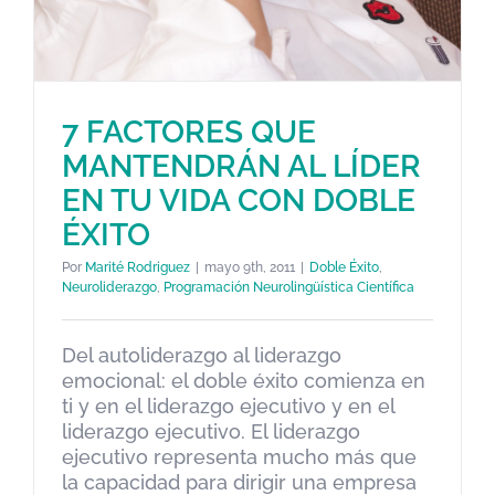
7 FACTORES QUE
MANTENDRÁN AL LÍDER
EN TU VIDA CON DOBLE
ÉXITO
Por
Marité Rodriguez
|
mayo 9th, 2011
|
Doble Éxito
,
Neuroliderazgo
,
Programación Neurolingüística Científica
7 FACTORES QUE
MANTENDRÁN AL LÍDER EN TU
Del autoliderazgo al liderazgo
VIDA CON DOBLE ÉXITO
emocional: el doble éxito comienza en
Doble Éxito
Neuroliderazgo
Programación
ti y en el liderazgo ejecutivo y en el
Neurolingüística Científica
liderazgo ejecutivo. El liderazgo
ejecutivo representa mucho más que
la capacidad para dirigir una empresa