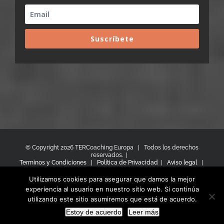
Suscríbete
© Copyright
2026 TERCoaching Europa | Todos los derechos
reservados. |
Terminos y Condiciones |
Política de Privacidad
|
Aviso legal
|
Política de Cookies
hola@tercoachingeuropa.com |
Utilizamos cookies para asegurar que damos la mejor
mariterodriguez@tercoachingeuropa.com
experiencia al usuario en nuestro sitio web. Si continúa
utilizando este sitio asumiremos que está de acuerdo.
Facebook
X
YouTube
LinkedIn
Estoy de acuerdo
Leer más