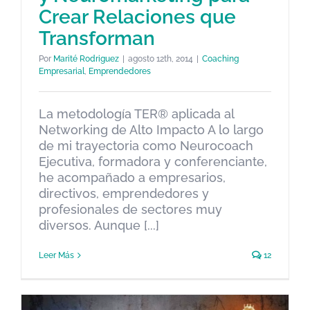
Neuromarketing para Crear
Crear Relaciones que
Relaciones que Transforman
Transforman
Coaching Empresarial
Emprendedores
Por
Marité Rodriguez
|
agosto 12th, 2014
|
Coaching
Empresarial
,
Emprendedores
La metodología TER® aplicada al
Networking de Alto Impacto A lo largo
de mi trayectoria como Neurocoach
Ejecutiva, formadora y conferenciante,
he acompañado a empresarios,
directivos, emprendedores y
profesionales de sectores muy
diversos. Aunque [...]
Leer Más
12