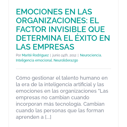
EMOCIONES EN LAS
ORGANIZACIONES: EL
FACTOR INVISIBLE QUE
EMOCIONES EN LAS
DETERMINA EL ÉXITO EN
ORGANIZACIONES: EL FACTOR
LAS EMPRESAS
INVISIBLE QUE DETERMINA EL
Por
Marité Rodriguez
|
junio 24th, 2012
|
Neurociencia
,
ÉXITO EN LAS EMPRESAS
Inteligencia emocional
,
Neuroliderazgo
Neurociencia
Inteligencia emocional
Neuroliderazgo
Cómo gestionar el talento humano en
la era de la inteligencia artificial y las
emociones en las organizaciones "Las
empresas no cambian cuando
incorporan más tecnología. Cambian
cuando las personas que las forman
aprenden a [...]