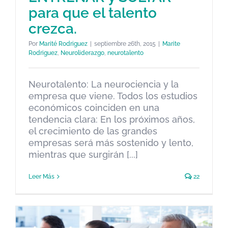
para que el talento
crezca.
Por
Marité Rodriguez
|
septiembre 26th, 2015
|
Marite
Rodriguez
,
Neuroliderazgo
,
neurotalento
NEUROTALENTO CONSCIENTE:
Neurotalento: La neurociencia y la
LIDERAR, ENTRENAR y SOLTAR
empresa que viene. Todos los estudios
económicos coinciden en una
para que el talento crezca.
tendencia clara: En los próximos años,
Marite Rodriguez
Neuroliderazgo
neurotalento
el crecimiento de las grandes
empresas será más sostenido y lento,
mientras que surgirán [...]
Leer Más
22