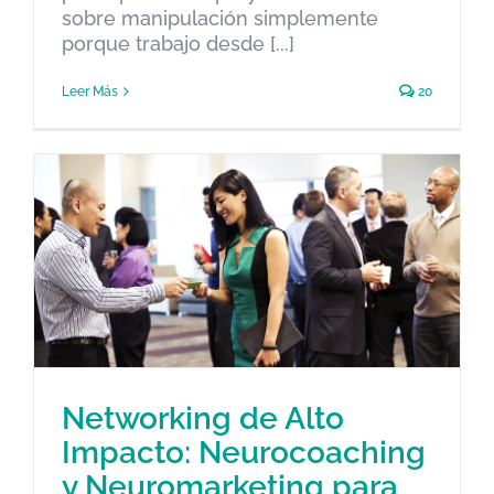
sobre manipulación simplemente
porque trabajo desde [...]
Leer Más
20
Networking de Alto
Networking de Alto Impacto:
Impacto: Neurocoaching
Neurocoaching y
y Neuromarketing para