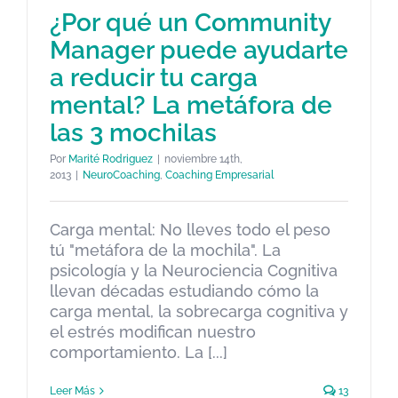
¿Por qué un Community
Manager puede ayudarte
¿Por qué un Community
a reducir tu carga
Manager puede ayudarte a
mental? La metáfora de
reducir tu carga mental? La
las 3 mochilas
metáfora de las 3 mochilas
Por
Marité Rodriguez
|
noviembre 14th,
NeuroCoaching
Coaching Empresarial
2013
|
NeuroCoaching
,
Coaching Empresarial
Carga mental: No lleves todo el peso
tú "metáfora de la mochila". La
psicología y la Neurociencia Cognitiva
llevan décadas estudiando cómo la
carga mental, la sobrecarga cognitiva y
el estrés modifican nuestro
comportamiento. La [...]
Leer Más
13