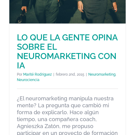
LO QUE LA GENTE OPINA
SOBRE EL
NEUROMARKETING CON
LO QUE LA GENTE OPINA
SOBRE EL NEUROMARKETING
IA
CON IA
Por
Marité Rodriguez
|
febrero 2nd, 2015
|
Neuromarketing
,
Neuromarketing
Neurociencia
Neurociencia
¿El neuromarketing manipula nuestra
mente? La pregunta que cambió mi
forma de explicarlo. Hace algún
tiempo, una compañera coach,
Agnieszka Zatón, me propuso
participar en un proyecto de formación