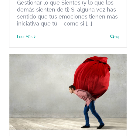
Gestionar lo que Sientes (y lo que los
demás sienten de ti) Si alguna vez has
sentido que tus emociones tienen más
iniciativa que tú —como si [...]
Leer Más
14