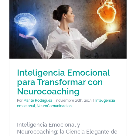
Inteligencia Emocional
para Transformar con
Inteligencia Emocional para
Neurocoaching
Transformar con
Por
Marité Rodriguez
|
noviembre 25th, 2013
|
Inteligencia
Neurocoaching
emocional
,
NeuroComunicacion
Inteligencia emocional
NeuroComunicacion
Inteligencia Emocional y
Neurocoaching: la Ciencia Elegante de