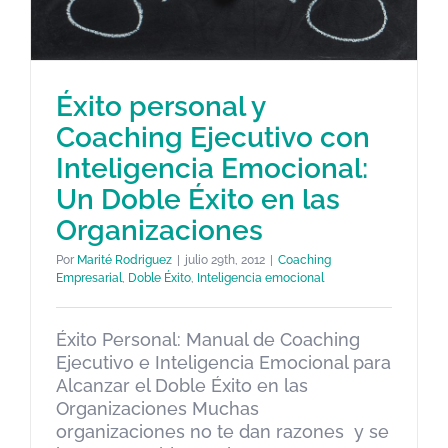
Éxito personal y
Coaching Ejecutivo con
Éxito personal y Coaching
Inteligencia Emocional:
Ejecutivo con Inteligencia
Un Doble Éxito en las
Emocional: Un Doble Éxito en
Organizaciones
las Organizaciones
Coaching Empresarial
Doble Éxito
Inteligencia emocional
Por
Marité Rodriguez
|
julio 29th, 2012
|
Coaching
Empresarial
,
Doble Éxito
,
Inteligencia emocional
Éxito Personal: Manual de Coaching
Ejecutivo e Inteligencia Emocional para
Alcanzar el Doble Éxito en las
Organizaciones Muchas
organizaciones no te dan razones y se