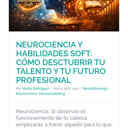
NEUROCIENCIA Y
HABILIDADES SOFT:
NEUROCIENCIA Y HABILIDADES
CÓMO DESCTUBRIR TU
SOFT: CÓMO DESCTUBRIR TU
TALENTO Y TU FUTURO
TALENTO Y TU FUTURO
PROFESIONAL
PROFESIONAL
Por
Marité Rodriguez
|
marzo 25th, 2017
|
Neuroliderazgo
,
Neuroliderazgo
Neurociencia
Neuromarketing
Neurociencia
,
Neuromarketing
Neurociencia: Si observas el
funcionamiento de tu cabeza
empezarás a hacer aquello para lo que