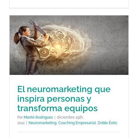
El neuromarketing que
inspira personas y
El neuromarketing que inspira
transforma equipos
personas y transforma equipos
Por
Marité Rodriguez
|
diciembre 29th,
Neuromarketing
Coaching Empresarial
Doble Éxito
2012
|
Neuromarketing
,
Coaching Empresarial
,
Doble Éxito