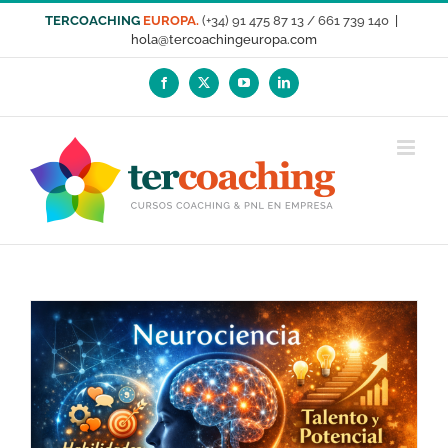
Saltar
TERCOACHING
EUROPA.
(+34) 91 475 87 13 / 661 739 140
|
al
hola@tercoachingeuropa.com
contenido
Facebook
X
YouTube
LinkedIn