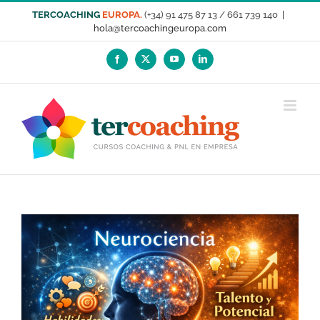
Saltar
TERCOACHING
EUROPA.
(+34) 91 475 87 13 / 661 739 140
|
al
hola@tercoachingeuropa.com
contenido
Facebook
X
YouTube
LinkedIn
Ver
imagen
más
grande