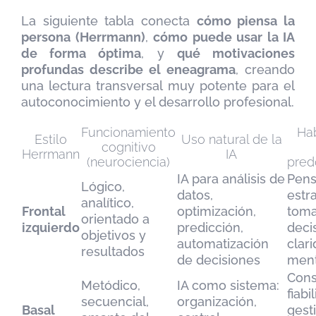
La siguiente tabla conecta
cómo piensa la
persona (Herrmann)
,
cómo puede usar la IA
de forma óptima
, y
qué motivaciones
profundas describe el eneagrama
, creando
una lectura transversal muy potente para el
autoconocimiento y el desarrollo profesional.
Funcionamiento
Hab
Estilo
Uso natural de la
cognitivo
Herrmann
IA
(neurociencia)
pred
IA para análisis de
Pens
Lógico,
datos,
estr
analítico,
Frontal
optimización,
toma
orientado a
izquierdo
predicción,
deci
objetivos y
automatización
clar
resultados
de decisiones
ment
Cons
Metódico,
IA como sistema:
fiabi
secuencial,
organización,
Basal
gest