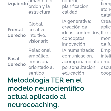
amante del
control,
izquierdo
tiem
orden y la
planificación,
aten
estructura
calidad
deta
IA generativa:
Crea
Global,
creación de
apli
Frontal
creativo,
ideas, contenidos,
flexi
derecho
intuitivo,
conceptos,
ment
visionario
innovación
de f
Relacional,
IA humanizada:
Empa
empático,
comunicación,
intel
Basal
emocional,
acompañamiento,
emoc
derecho
orientado al
personalización,
escu
sentido
educación
coop
Metodología TER en el
modelo neurocientífico
actual aplicado al
neurocoaching.