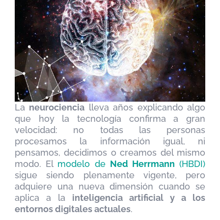
La
neurociencia
lleva años explicando algo
que hoy la tecnología confirma a gran
velocidad: no todas las personas
procesamos la información igual, ni
pensamos, decidimos o creamos del mismo
modo. El
modelo de
Ned Herrmann
(HBDI)
sigue siendo plenamente vigente, pero
adquiere una nueva dimensión cuando se
aplica a la
inteligencia artificial y a los
entornos digitales actuales
.